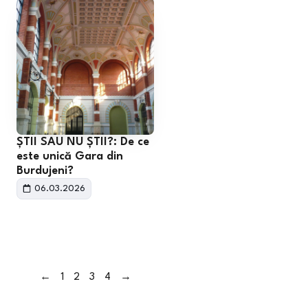
ȘTII SAU NU ȘTII?: De ce
este unică Gara din
Burdujeni?
06.03.2026
←
1
2
3
4
→