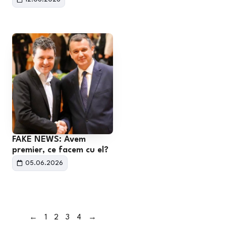
FAKE NEWS: Avem
premier, ce facem cu el?
05.06.2026
←
1
2
3
4
→