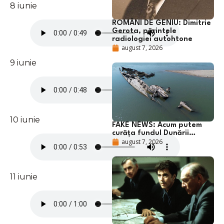
8 iunie
ROMÂNI DE GENIU: Dimitrie
Gerota, părintele
radiologiei autohtone
august 7, 2026
9 iunie
10 iunie
FAKE NEWS: Acum putem
curăța fundul Dunării…
august 7, 2026
11 iunie