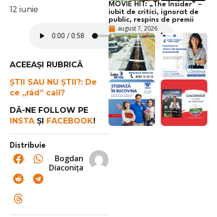
MOVIE HIT: „The Insider” –
12 iunie
iubit de critici, ignorat de
public, respins de premii
august 7, 2026
ACEEAȘI RUBRICĂ
ȘTII SAU NU ȘTII?: De
ce „râd” caii?
DĂ-NE FOLLOW PE
INSTA
ȘI
FACEBOOK
!
Distribuie
Bogdan
Diaconița