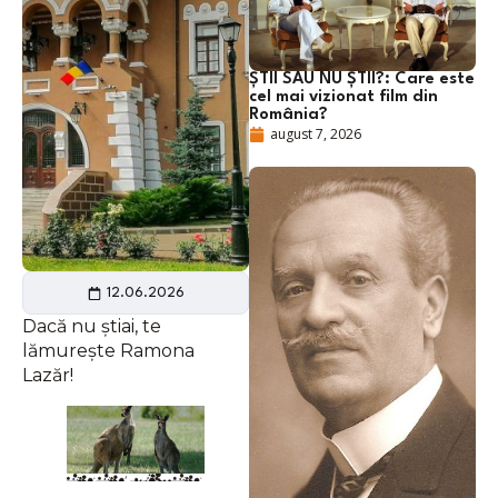
ȘTII SAU NU ȘTII?: Care este
cel mai vizionat film din
România?
august 7, 2026
12.06.2026
Dacă nu știai, te
lămurește Ramona
Lazăr!