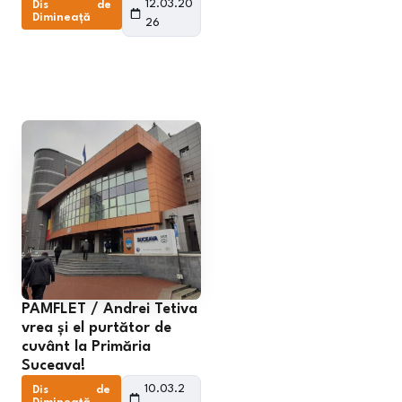
12.03.20
Dis de
Dimineață
26
PAMFLET / Andrei Tetiva
vrea și el purtător de
cuvânt la Primăria
Suceava!
10.03.2
Dis de