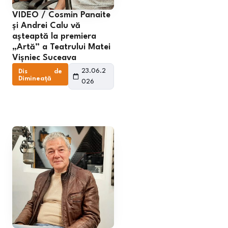
VIDEO / Cosmin Panaite
și Andrei Calu vă
așteaptă la premiera
„Artă” a Teatrului Matei
Vișniec Suceava
23.06.2
Dis de
Dimineață
026