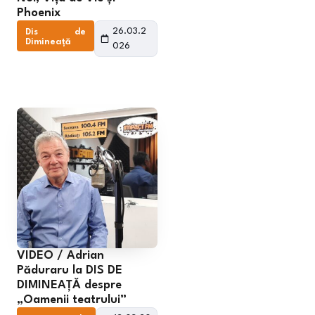
Phoenix
26.03.2
Dis de
Dimineață
026
VIDEO / Adrian
Păduraru la DIS DE
DIMINEAȚĂ despre
„Oamenii teatrului”