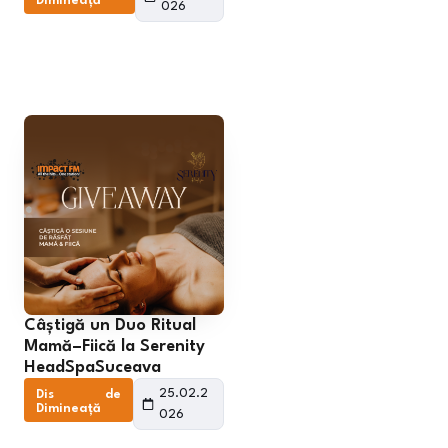
Dimineață
026
Câștigă un Duo Ritual
Mamă–Fiică la Serenity
HeadSpaSuceava
25.02.2
Dis de
Dimineață
026