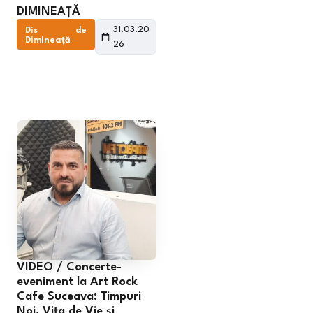
DIMINEAȚĂ
31.03.20
Dis de
Dimineață
26
VIDEO / Concerte-
eveniment la Art Rock
Cafe Suceava: Timpuri
Noi, Vița de Vie și