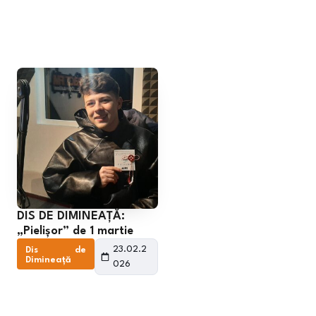
DIS DE DIMINEAȚĂ:
„Pielișor” de 1 martie
23.02.2
Dis de
Dimineață
026