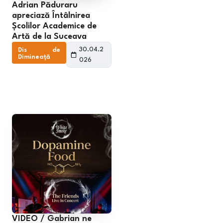
Adrian Păduraru
apreciază Întâlnirea
Școlilor Academice de
Artă de la Suceava
30.04.2
Dis de
Dimineață
026
VIDEO / Gabrian ne