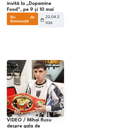
invită la „Dopamine
Food”, pe 9 și 10 mai
22.04.2
Dis de
Dimineață
026
VIDEO / Mihai Rusu
despre gala de