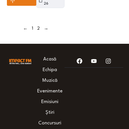
"I"
26
←
1
2
→
Acasă
Echipa
Muzică
Evenimente
Emisiuni
Știri
Concursuri