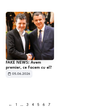
FAKE NEWS: Avem
premier, ce facem cu el?
05.06.2026
←
1
…
3
4
5
6
7