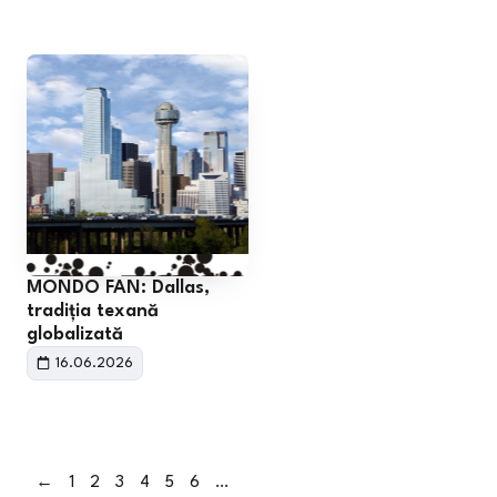
MONDO FAN: Dallas,
tradiția texană
globalizată
16.06.2026
←
1
2
3
4
5
6
…