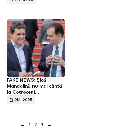
FAKE NEWS: Șică
Mandolină nu mai cântă
la Cotroceni…
21.11.2025
←
1
2
3
→