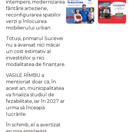
intemperii, modernizarea
fântânii arteziene,
reconfigurarea spațiilor
verzi și înlocuirea
mobilierului urban.
Totuși, primarul Sucevei
nu a avansat nici măcar
un cost estimativ al
investițiilor și nici
modalitatea de finanțare.
VASILE RÎMBU a
menționat doar că, în
acest an, municipalitatea
va finaliza studiul de
fezabilitate, iar în 2027 ar
urma să înceapă
lucrările.
În schimb, el a avertizat
asupra amplasării