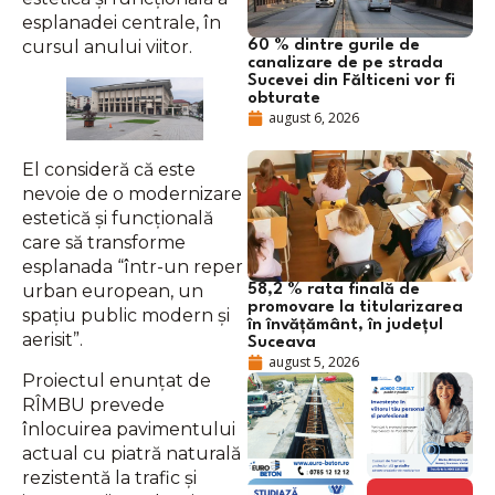
esplanadei centrale, în
cursul anului viitor.
60 % dintre gurile de
canalizare de pe strada
Sucevei din Fălticeni vor fi
obturate
august 6, 2026
El consideră că este
nevoie de o modernizare
estetică și funcțională
care să transforme
esplanada “într-un reper
urban european, un
58,2 % rata finală de
promovare la titularizarea
spațiu public modern și
în învățământ, în județul
aerisit”.
Suceava
august 5, 2026
Proiectul enunțat de
RÎMBU prevede
înlocuirea pavimentului
actual cu piatră naturală
rezistentă la trafic și