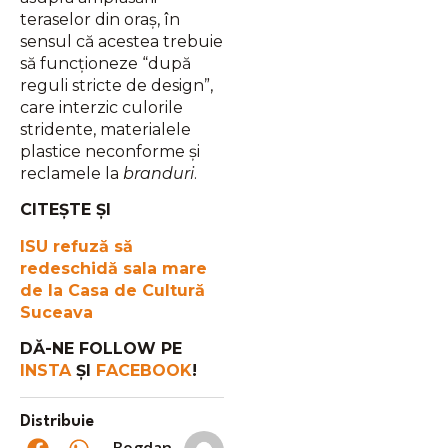
teraselor din oraș, în
sensul că acestea trebuie
să funcționeze “după
reguli stricte de design”,
care interzic culorile
stridente, materialele
plastice neconforme și
reclamele la
branduri
.
CITEȘTE ȘI
ISU refuză să
redeschidă sala mare
de la Casa de Cultură
Suceava
DĂ-NE FOLLOW PE
INSTA
ȘI
FACEBOOK
!
Distribuie
Bogdan