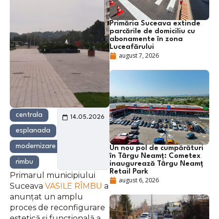
Primăria Suceava extinde
parcările de domiciliu cu
abonamente în zona
Luceafărului
august 7, 2026
centrala
14.05.2026
esplanada
modernizare
Un nou pol de cumpărături
în Târgu Neamț: Cometex
rimbu
inaugurează Târgu Neamț
Retail Park
Primarul municipiului
august 6, 2026
Suceava
VASILE RÎMBU
a
anunțat un amplu
proces de reconfigurare
estetică și funcțională a