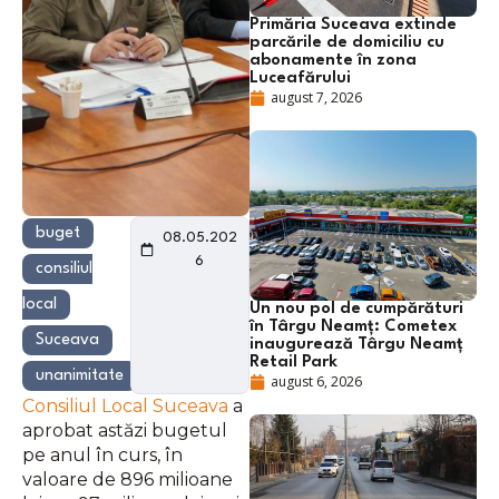
Primăria Suceava extinde
parcările de domiciliu cu
abonamente în zona
Luceafărului
august 7, 2026
buget
08.05.202
6
consiliul
local
Un nou pol de cumpărături
în Târgu Neamț: Cometex
Suceava
inaugurează Târgu Neamț
Retail Park
unanimitate
august 6, 2026
Consiliul Local Suceava
a
aprobat astăzi bugetul
pe anul în curs, în
valoare de 896 milioane