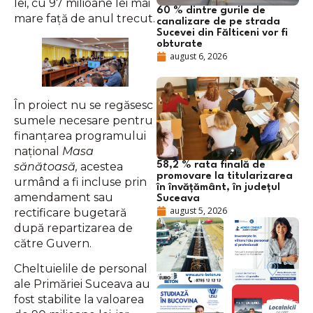
lei, cu 97 milioane lei mai
60 % dintre gurile de
mare față de anul trecut.
canalizare de pe strada
Sucevei din Fălticeni vor fi
obturate
august 6, 2026
În proiect nu se regăsesc
sumele necesare pentru
finanțarea programului
național
Masa
58,2 % rata finală de
sănătoasă,
acestea
promovare la titularizarea
urmând a fi incluse prin
în învățământ, în județul
amendament sau
Suceava
august 5, 2026
rectificare bugetară
după repartizarea de
către Guvern.
Cheltuielile de personal
ale Primăriei Suceava au
fost stabilite la valoarea