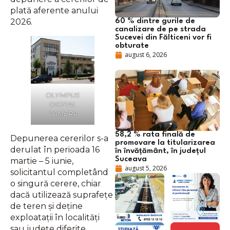
plată aferente anului
2026.
60 % dintre gurile de
canalizare de pe strada
Sucevei din Fălticeni vor fi
obturate
august 6, 2026
OLYMPUS
DIGITAL
CAMERA
58,2 % rata finală de
Depunerea cererilor s-a
promovare la titularizarea
derulat în perioada 16
în învățământ, în județul
Suceava
martie – 5 iunie,
august 5, 2026
solicitantul completând
o singură cerere, chiar
dacă utilizează suprafeţe
de teren şi deţine
exploataţii în localităţi
sau judeţe diferite.