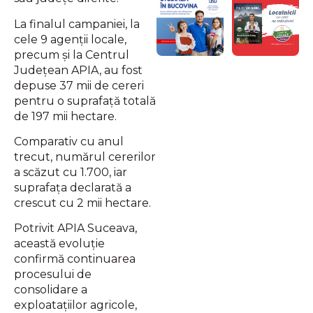
La finalul campaniei, la
cele 9 agenţii locale,
precum şi la Centrul
Judeţean APIA, au fost
depuse 37 mii de cereri
pentru o suprafaţă totală
de 197 mii hectare.
Comparativ cu anul
trecut, numărul cererilor
a scăzut cu 1.700, iar
suprafaţa declarată a
crescut cu 2 mii hectare.
Potrivit APIA Suceava,
această evoluţie
confirmă continuarea
procesului de
consolidare a
exploataţiilor agricole,