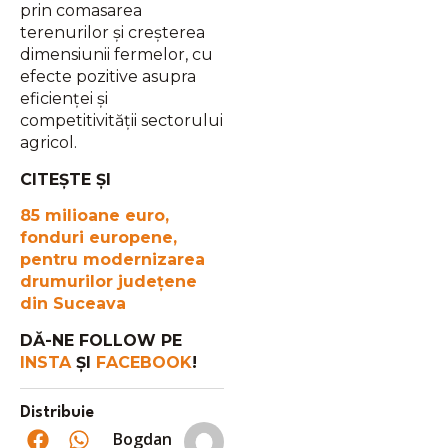
prin comasarea
terenurilor şi creşterea
dimensiunii fermelor, cu
efecte pozitive asupra
eficienţei şi
competitivităţii sectorului
agricol.
CITEȘTE ȘI
85 milioane euro,
fonduri europene,
pentru modernizarea
drumurilor județene
din Suceava
DĂ-NE FOLLOW PE
INSTA
ȘI
FACEBOOK
!
Distribuie
Bogdan