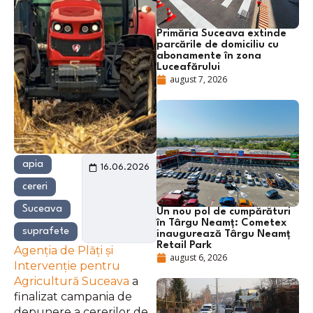
Primăria Suceava extinde
parcările de domiciliu cu
abonamente în zona
Luceafărului
august 7, 2026
apia
16.06.2026
cereri
Suceava
Un nou pol de cumpărături
în Târgu Neamț: Cometex
suprafete
inaugurează Târgu Neamț
Retail Park
Agenţia de Plăţi şi
august 6, 2026
Intervenţie pentru
Agricultură Suceava
a
finalizat campania de
depunere a cererilor de