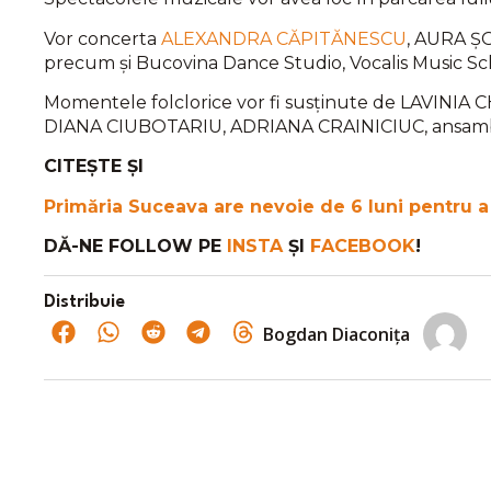
Vor concerta
ALEXANDRA CĂPITĂNESCU
, AURA Ș
precum și Bucovina Dance Studio, Vocalis Music Sch
Momentele folclorice vor fi susținute de LAVINI
DIANA CIUBOTARIU, ADRIANA CRAINICIUC, ansamblul
CITEȘTE ȘI
Primăria Suceava are nevoie de 6 luni pentru a f
DĂ-NE FOLLOW PE
INSTA
ȘI
FACEBOOK
!
Distribuie
Bogdan Diaconița