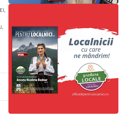
EI,
U,