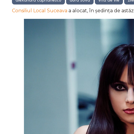
alexandra capitanescu
aura sova
vita de vie
zil
Consiliul Local Suceava
a alocat, în ședința de astăz