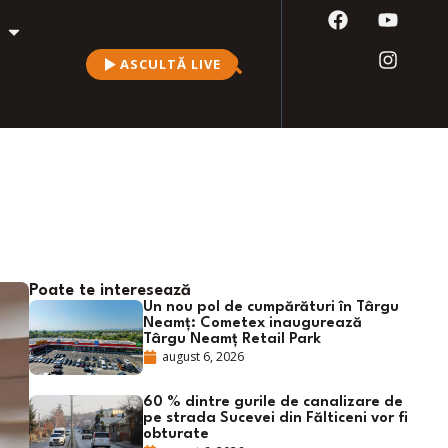
ASCULTĂ LIVE
Poate te interesează
Un nou pol de cumpărături în Târgu
Neamț: Cometex inaugurează
Târgu Neamț Retail Park
august 6, 2026
60 % dintre gurile de canalizare de
pe strada Sucevei din Fălticeni vor fi
obturate