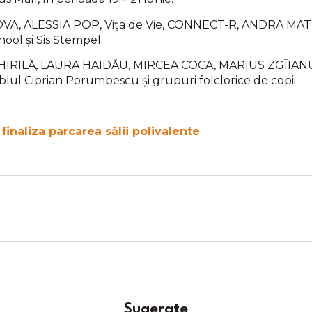
OVA, ALESSIA POP, Vița de Vie, CONNECT-R, ANDRA MAT
ool și Sis Stempel.
A CHIRILĂ, LAURA HAIDĂU, MIRCEA COCA, MARIUS ZGÎIAN
 Ciprian Porumbescu și grupuri folclorice de copii.
inaliza parcarea sălii polivalente
Sugerate