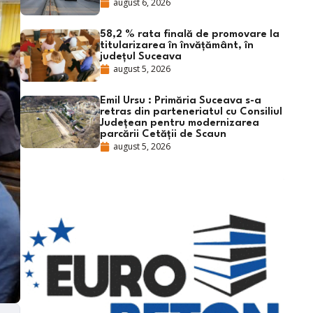
august 6, 2026
58,2 % rata finală de promovare la
titularizarea în învățământ, în
județul Suceava
august 5, 2026
Emil Ursu : Primăria Suceava s-a
retras din parteneriatul cu Consiliul
Județean pentru modernizarea
parcării Cetății de Scaun
august 5, 2026