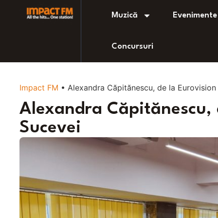
Muzică
Evenimente
Concursuri
Impact FM
•
Alexandra Căpitănescu, de la Eurovision 
Alexandra Căpitănescu, d
Sucevei