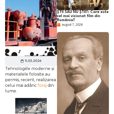
ȘTII SAU NU ȘTII?: Care este
cel mai vizionat film din
România?
august 7, 2026
11.03.2026
Tehnologiile moderne și
materialele folosite au
permis, recent, realizarea
celui mai adânc
foraj
din
lume.