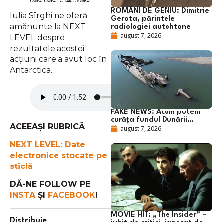
ROMÂNI DE GENIU: Dimitrie
Iulia Sîrghi ne oferă
Gerota, părintele
amănunte la NEXT
radiologiei autohtone
august 7, 2026
LEVEL despre
rezultatele acestei
acțiuni care a avut loc în
Antarctica.
FAKE NEWS: Acum putem
curăța fundul Dunării…
ACEEAȘI RUBRICĂ
august 7, 2026
NEXT LEVEL: Date
electronice stocate pe
sticlă
DĂ-NE FOLLOW PE
INSTA
ȘI
FACEBOOK
!
MOVIE HIT: „The Insider” –
Distribuie