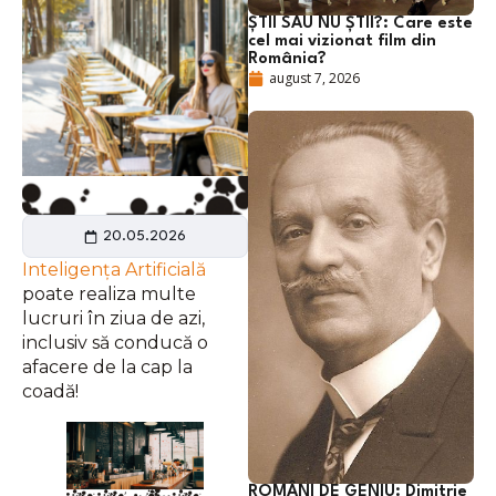
ȘTII SAU NU ȘTII?: Care este
cel mai vizionat film din
România?
august 7, 2026
20.05.2026
Inteligența Artificială
poate realiza multe
lucruri în ziua de azi,
inclusiv să conducă o
afacere de la cap la
coadă!
ROMÂNI DE GENIU: Dimitrie