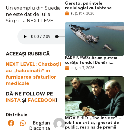
Gerota, părintele
Un exemplu din Suedia
radiologiei autohtone
august 7, 2026
ne este dat de Iulia
Sîrghi, la NEXT LEVEL.
ACEEAȘI RUBRICĂ
FAKE NEWS: Acum putem
curăța fundul Dunării…
NEXT LEVEL: Chatboții
august 7, 2026
au „halucinații” în
furnizarea sfaturilor
medicale
DĂ-NE FOLLOW PE
INSTA
ȘI
FACEBOOK
!
Distribuie
MOVIE HIT: „The Insider” –
Bogdan
iubit de critici, ignorat de
Diaconița
public, respins de premii