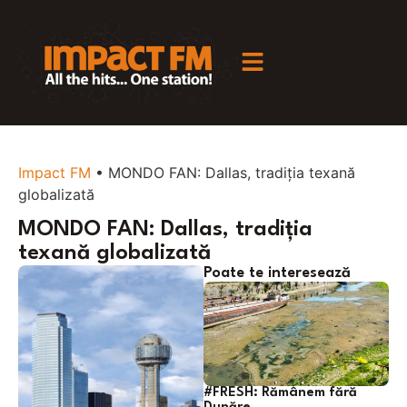
Impact FM
•
MONDO FAN: Dallas, tradiția texană
globalizată
MONDO FAN: Dallas, tradiția
texană globalizată
Poate te interesează
#FRESH: Rămânem fără