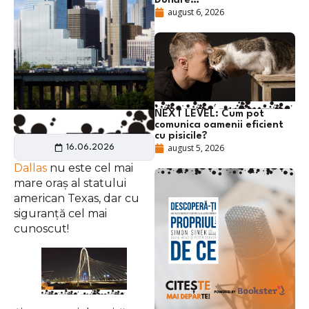
Dunăre…
august 6, 2026
NEXT LEVEL: Cum pot
comunica oamenii eficient
cu pisicile?
august 5, 2026
16.06.2026
Dallas
nu este cel mai
mare oraș al statului
american Texas, dar cu
siguranță cel mai
cunoscut!