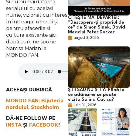
Și nu numai datorită
serialului cu același
nume, vizionat cu interes
CITEȘTE MAI DEPARTE!:
în întreaga lume, ci și
“Descoperă-ți propriul de
ce” de Simon Sinek, David
pentru afacerile și
Mead și Peter Docker
cultura existente aici,
august 3, 2026
după cum ne spune
Narcisa Marian la
MONDO FAN.
ACEEAȘI RUBRICĂ
ȘTII SAU NU ȘTII?: Până la
ce adâncime se poate
vizita Salina Cacica?
MONDO FAN: Bijuteria
iulie 31, 2026
nordului, Stockholm
DĂ-NE FOLLOW PE
INSTA
ȘI
FACEBOOK
!