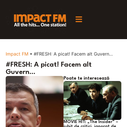
Impact FM
•
#FRESH: A picat! Facem alt Guvern…
#FRESH: A picat! Facem alt
Guvern…
Poate te interesează
MOVIE HIT: „The Insider” –
iubit de critici, ignorat de