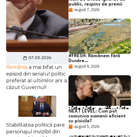
public, respins de premii
august 7, 2026
#FRESH: Rămânem fără
07.05.2026
Dunăre…
august 6, 2026
România
a mai bifat un
episod din serialul politic
preferat al ultimilor ani: a
căzut Guvernul!
NEXT LEVEL: Cum pot
comunica oamenii eficient
cu pisicile?
Stabilitatea politică pare
august 5, 2026
personajul invizibil din