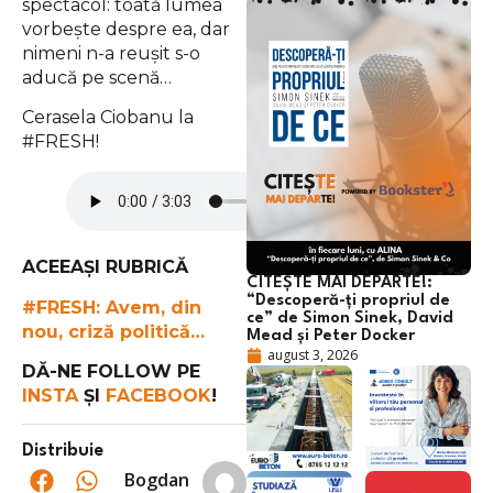
spectacol: toată lumea
vorbește despre ea, dar
nimeni n-a reușit s-o
aducă pe scenă…
Cerasela Ciobanu la
#FRESH!
ACEEAȘI RUBRICĂ
CITEȘTE MAI DEPARTE!:
“Descoperă-ți propriul de
#FRESH: Avem, din
ce” de Simon Sinek, David
nou, criză politică…
Mead și Peter Docker
august 3, 2026
DĂ-NE FOLLOW PE
INSTA
ȘI
FACEBOOK
!
Distribuie
Bogdan