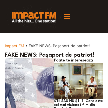
Impact FM
•
FAKE NEWS: Pașaport de patriot!
FAKE NEWS: Pașaport de patriot!
Poate te interesează
ȘTII SAU NU ȘTII?: Care este
cel mai vizionat film din