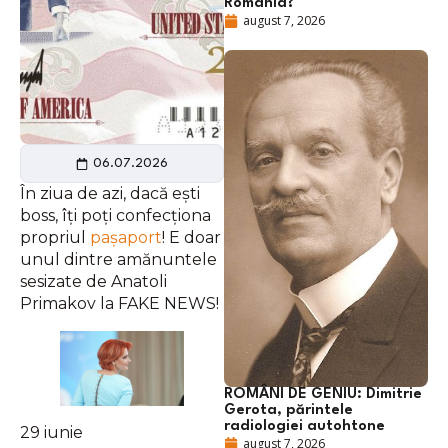
România?
august 7, 2026
06.07.2026
În ziua de azi, dacă ești
boss, îți poți confecționa
propriul
pașaport
! E doar
unul dintre amănuntele
sesizate de Anatoli
Primakov la FAKE NEWS!
ROMÂNI DE GENIU: Dimitrie
Gerota, părintele
radiologiei autohtone
29 iunie
august 7, 2026