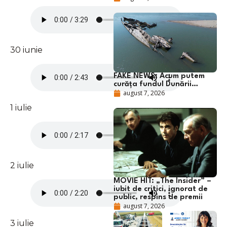
30 iunie
FAKE NEWS: Acum putem
curăța fundul Dunării…
august 7, 2026
1 iulie
2 iulie
MOVIE HIT: „The Insider” –
iubit de critici, ignorat de
public, respins de premii
august 7, 2026
3 iulie