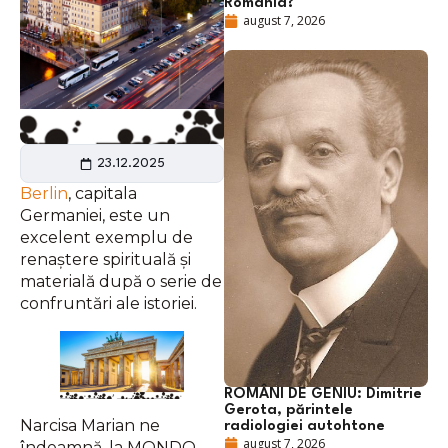
România?
august 7, 2026
23.12.2025
Berlin
, capitala
Germaniei, este un
excelent exemplu de
renaștere spirituală și
materială după o serie de
confruntări ale istoriei.
ROMÂNI DE GENIU: Dimitrie
Gerota, părintele
Narcisa Marian ne
radiologiei autohtone
august 7, 2026
îndeamnă, la MONDO