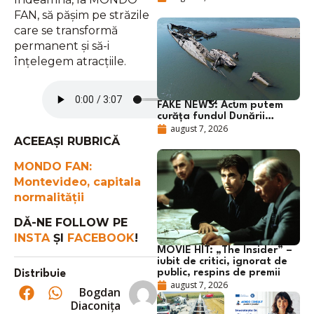
FAN, să pășim pe străzile
care se transformă
permanent și să-i
înțelegem atracțiile.
FAKE NEWS: Acum putem
curăța fundul Dunării…
august 7, 2026
ACEEAȘI RUBRICĂ
MONDO FAN:
Montevideo, capitala
normalității
DĂ-NE FOLLOW PE
INSTA
ȘI
FACEBOOK
!
MOVIE HIT: „The Insider” –
iubit de critici, ignorat de
Distribuie
public, respins de premii
august 7, 2026
Bogdan
Diaconița