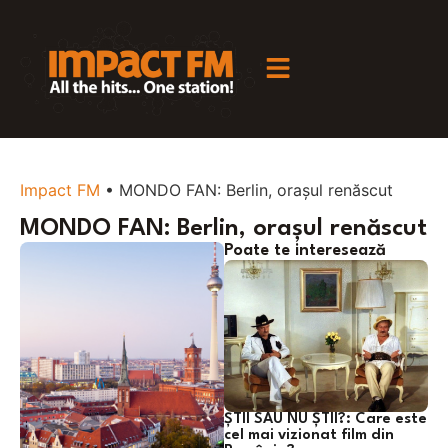
Impact FM
•
MONDO FAN: Berlin, orașul renăscut
MONDO FAN: Berlin, orașul renăscut
Poate te interesează
ȘTII SAU NU ȘTII?: Care este
cel mai vizionat film din