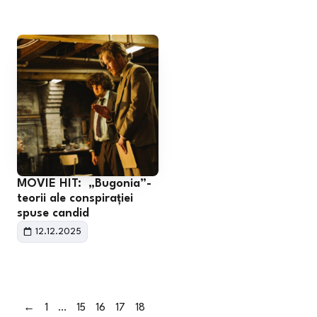
MOVIE HIT: „Bugonia”-
teorii ale conspirației
spuse candid
12.12.2025
←
1
…
15
16
17
18