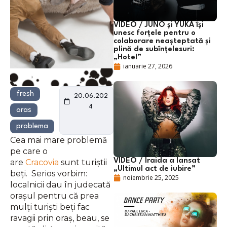
VIDEO / JUNO și YUKA își
unesc forțele pentru o
colaborare neașteptată și
plină de subînțelesuri:
„Hotel”
ianuarie 27, 2026
fresh
20.06.202
4
oras
problema
Cea mai mare problemă
pe care o
VIDEO / Iraida a lansat
are
Cracovia
sunt turiștii
„Ultimul act de iubire”
beți. Serios vorbim:
noiembrie 25, 2025
localnicii dau în judecată
orașul pentru că prea
mulți turiști beți fac
ravagii prin oraș, beau, se