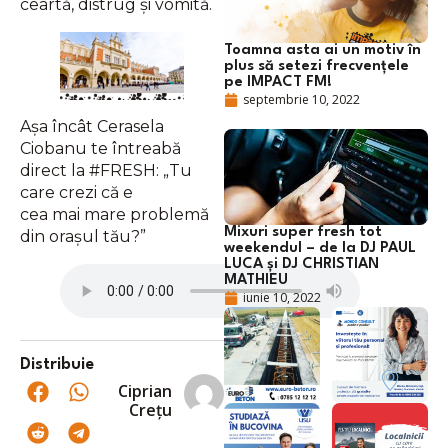
ceartă, distrug și vomită.
Toamna asta ai un motiv în
plus să setezi frecvențele
pe IMPACT FM!
septembrie 10, 2022
Așa încât Cerasela
Ciobanu te întreabă
direct la #FRESH: „Tu
care crezi că e
cea mai mare problemă
Mixuri super fresh tot
din orașul tău?”
weekendul – de la DJ PAUL
LUCA și DJ CHRISTIAN
MATHIEU
iunie 10, 2022
Distribuie
Ciprian
Crețu