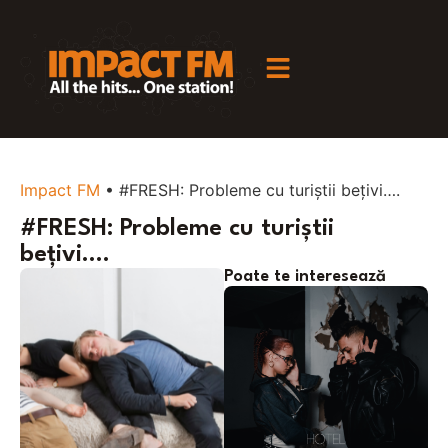
Impact FM
•
#FRESH: Probleme cu turiștii bețivi….
#FRESH: Probleme cu turiștii
bețivi….
Poate te interesează