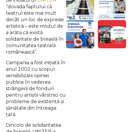
de inițiatorul
UNITER
“dovada faptului că
teatrul este mai mult
decât un loc de expresie
artistică – este modul de
a arăta că există
solidaritate de breaslă în
comunitatea teatrală
românească”.
Campania a fost iniţiată în
anul 2002 cu scopul
sensibilizării opiniei
publice în vederea
strângerii de fonduri
pentru artiştii vârstnici cu
probleme de existenţă şi
sănătate din întreaga
ţară.
Dincolo de solidaritatea
de breaslă, UNITER a