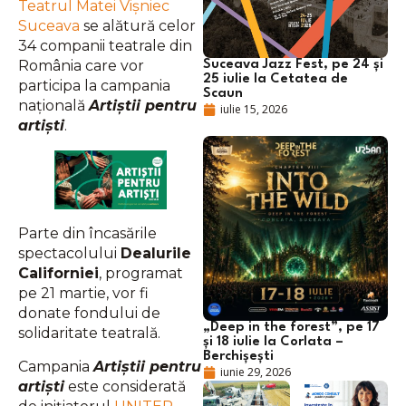
Teatrul Matei Vișniec
Suceava
se alătură celor
34 companii teatrale din
România care vor
Suceava Jazz Fest, pe 24 și
25 iulie la Cetatea de
participa la campania
Scaun
națională
Artiștii pentru
iulie 15, 2026
artiști
.
Parte din încasările
spectacolului
Dealurile
Californiei
, programat
pe 21 martie, vor fi
donate fondului de
„Deep in the forest”, pe 17
solidaritate teatrală.
și 18 iulie la Corlata –
Berchișești
Campania
Artiștii pentru
iunie 29, 2026
artiști
este considerată