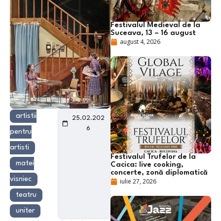
Festivalul Medieval de la
Suceava, 13 – 16 august
august 4, 2026
artistii
25.02.202
6
pentru
artisti
Festivalul Trufelor de la
matei
Cacica: live cooking,
concerte, zonă diplomatică
visniec
iulie 27, 2026
teatru
uniter