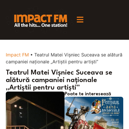
Impact FM
•
Teatrul Matei Vișniec Suceava se alătură
campaniei naționale „Artiștii pentru artiști”
Teatrul Matei Vișniec Suceava se
alătură campaniei naționale
„Artiștii pentru artiști”
Poate te interesează