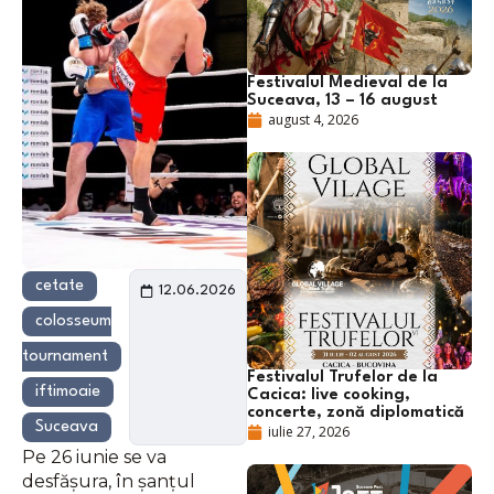
Festivalul Medieval de la
Suceava, 13 – 16 august
august 4, 2026
cetate
12.06.2026
colosseum
tournament
Festivalul Trufelor de la
iftimoaie
Cacica: live cooking,
concerte, zonă diplomatică
Suceava
iulie 27, 2026
Pe 26 iunie se va
desfășura, în șanțul