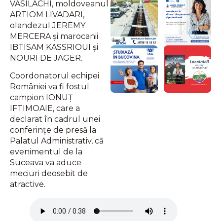
VASILACHI, moldoveanul
ARTIOM LIVADARI,
olandezul JEREMY
MERCERA și marocanii
IBTISAM KASSRIOUI și
NOURI DE JAGER.
Coordonatorul echipei
României va fi fostul
campion IONUȚ
IFTIMOAIE, care a
declarat în cadrul unei
conferințe de presă la
Palatul Administrativ, că
evenimentul de la
Suceava va aduce
meciuri deosebit de
atractive.