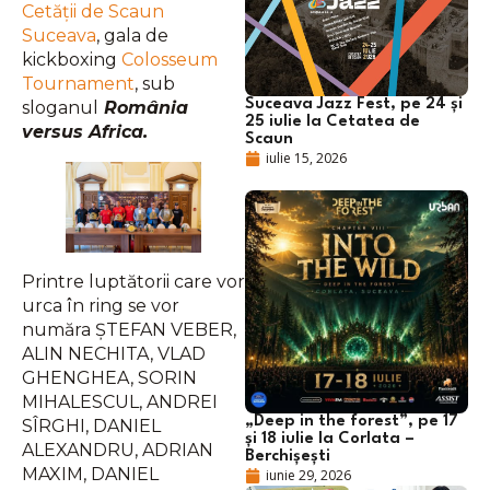
Cetății de Scaun
Suceava
, gala de
kickboxing
Colosseum
Tournament
, sub
Suceava Jazz Fest, pe 24 și
sloganul
România
25 iulie la Cetatea de
versus Africa.
Scaun
iulie 15, 2026
Printre luptătorii care vor
urca în ring se vor
număra ȘTEFAN VEBER,
ALIN NECHITA, VLAD
GHENGHEA, SORIN
MIHALESCUL, ANDREI
„Deep in the forest”, pe 17
SÎRGHI, DANIEL
și 18 iulie la Corlata –
ALEXANDRU, ADRIAN
Berchișești
MAXIM, DANIEL
iunie 29, 2026