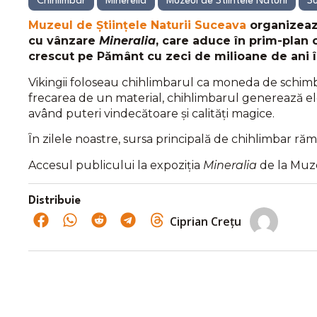
Chihlimbar
Minerelia
Muzeul de Stiintele Naturii
S
Muzeul de Științele Naturii Suceava
organizează
cu vânzare
Mineralia
, care aduce în prim-plan c
crescut pe Pământ cu zeci de milioane de ani 
Vikingii foloseau chihlimbarul ca moneda de schimb 
frecarea de un material, chihlimbarul generează elec
având puteri vindecătoare și calități magice.
Ȋn zilele noastre, sursa principală de chihlimbar r
Accesul publicului la expoziția
Mineralia
de la Muze
Distribuie
Ciprian Crețu