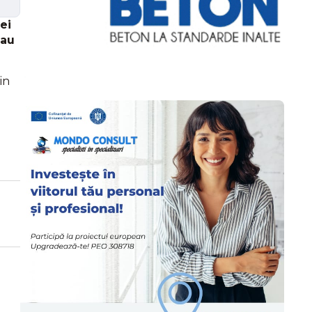
ei
 au
in