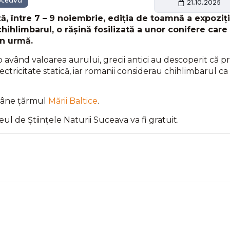
uceava
21.10.2025
, între 7 – 9 noiembrie, ediția de toamnă a expoziți
hihlimbarul, o rășină fosilizată a unor conifere care
în urmă.
având valoarea aurului, grecii antici au descoperit că pr
tricitate statică, iar romanii considerau chihlimbarul ca
ămâne țărmul
Mării Baltice
.
ul de Științele Naturii Suceava va fi gratuit.