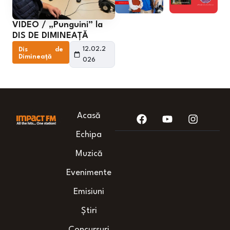
VIDEO / „Punguini” la
DIS DE DIMINEAȚĂ
12.02.2
Dis de
Dimineață
026
Acasă
Echipa
Muzică
Evenimente
Emisiuni
Știri
Concursuri