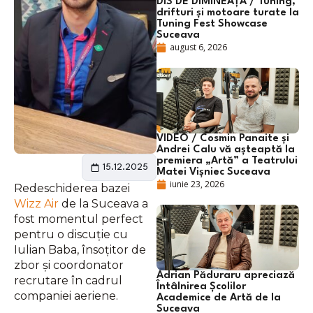
DIS DE DIMINEAȚĂ / Tuning,
drifturi și motoare turate la
Tuning Fest Showcase
Suceava
august 6, 2026
VIDEO / Cosmin Panaite și
Andrei Calu vă așteaptă la
premiera „Artă” a Teatrului
15.12.2025
Matei Vișniec Suceava
iunie 23, 2026
Redeschiderea bazei
Wizz Air
de la Suceava a
fost momentul perfect
pentru o discuție cu
Iulian Baba, însoțitor de
zbor și coordonator
Adrian Păduraru apreciază
recrutare în cadrul
Întâlnirea Școlilor
companiei aeriene.
Academice de Artă de la
Suceava