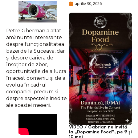
aprilie 30, 2026
Petre Gherman a aflat
amănunte interesante
despre funcționalitatea
bazei de la Suceava, dar
și despre cariera de
însoțitor de zbor,
oportunitățile de a lucra
în acest domeniu și de a
evolua în cadrul
companiei, precum și
despre aspectele inedite
ale acestei meserii.
VIDEO / Gabrian ne invită
la „Dopamine Food”, pe 9 și
10 mai