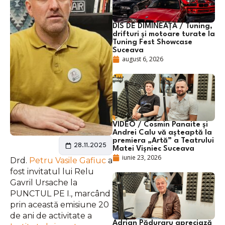
DIS DE DIMINEAȚĂ / Tuning,
drifturi și motoare turate la
Tuning Fest Showcase
Suceava
august 6, 2026
VIDEO / Cosmin Panaite și
Andrei Calu vă așteaptă la
premiera „Artă” a Teatrului
28.11.2025
Matei Vișniec Suceava
iunie 23, 2026
Drd.
Petru Vasile Gafiuc
a
fost invitatul lui Relu
Gavril Ursache la
PUNCTUL PE I., marcând
prin această emisiune 20
de ani de activitate a
Adrian Păduraru apreciază