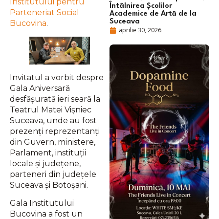
Institutului pentru
Întâlnirea Școlilor
Parteneriat Social
Academice de Artă de la
Suceava
Bucovina
.
aprilie 30, 2026
Invitatul a vorbit despre
Gala Aniversară
desfășurată ieri seară la
Teatrul Matei Vișniec
Suceava, unde au fost
prezenți reprezentanți
din Guvern, ministere,
Parlament, instituții
locale și județene,
parteneri din județele
Suceava și Botoșani.
Gala Institutului
Bucovina a fost un