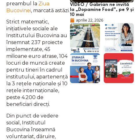
preambul la
Ziua
VIDEO / Gabrian ne invită
Bucovinei
, marcată astăzi.
la „Dopamine Food”, pe 9 și
10 mai
aprilie 22, 2026
Strict matematic,
inițiativele sociale ale
Institutului Bucovina au
însemnat 237 proiecte
implementate, 45
milioane euro atrase, 104
locuri de muncă create
pentru tineri în cadrul
institutului, apartenență
la 3 rețele naționale și 10
rețele internaționale,
peste 4.200 de
beneficiari direcți.
Din punct de vedere
social, Institutul
Bucovina înseamnă
voluntariat, dăruire,