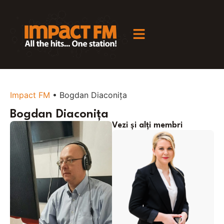
Impact FM
•
Bogdan Diaconița
Bogdan Diaconița
Vezi și alți membri