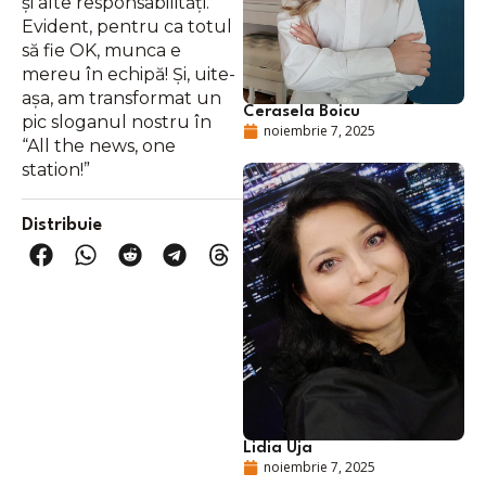
și alte responsabilități.
Evident, pentru ca totul
să fie OK, munca e
mereu în echipă! Și, uite-
așa, am transformat un
Cerasela Boicu
pic sloganul nostru în
noiembrie 7, 2025
“All the news, one
station!”
Distribuie
Lidia Uja
noiembrie 7, 2025