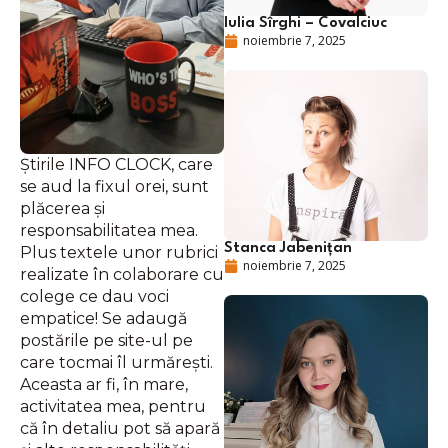
Iulia Sîrghi – Covalciuc
noiembrie 7, 2025
Știrile INFO CLOCK, care
se aud la fixul orei, sunt
plăcerea și
responsabilitatea mea.
Stanca Jabenițan
Plus textele unor rubrici
noiembrie 7, 2025
realizate în colaborare cu
colege ce dau voci
empatice! Se adaugă
postările pe site-ul pe
care tocmai îl urmărești.
Aceasta ar fi, în mare,
activitatea mea, pentru
că în detaliu pot să apară